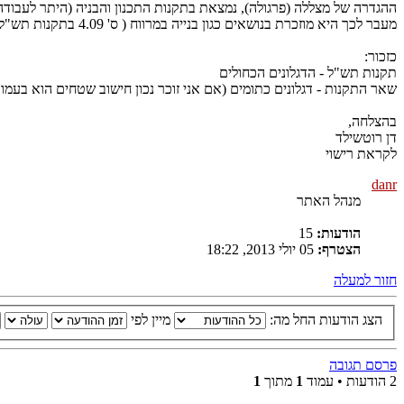
ההגדרה של מצללה (פרגולה), נמצאת בתקנות התכנון והבניה (היתר לעבודה 
מעבר לכך היא מוזכרת בנושאים כגון בנייה במרווח ( ס' 4.09 בתקנות תש"ל), תקנות סטיה ניכרת, תקנות חישוב שטחים
כזכור:
תקנות תש"ל - הדגלונים הכחולים
שאר התקנות - דגלונים כתומים (אם אני זוכר נכון חישוב שטחים הוא בעמוד 407
בהצלחה,
דן רוטשילד
לקראת רישוי
danr
מנהל האתר
הודעות:
15
הצטרף:
05 יולי 2013, 18:22
חזור למעלה
הצג הודעות החל מה:
מיין לפי
פרסם תגובה
2 הודעות • עמוד
1
מתוך
1