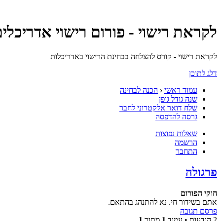
לקראת רישוי - פורום רישוי אדריכלי
לקראת רישוי - קורס להצלחה בבחינת הרישוי באדריכלות
דלג לתוכן
עמוד ראשי
‹
הכנה לבחינה
שנה גודל גופן
שלח דואר אלקטרוני לחבר
גרסה להדפסה
שאלות נפוצות
הרשמה
התחבר
פרגולה
חוקי הפורום
אתם בשידור חי. נא להתנהג בהתאם.
פרסם תגובה
2 הודעות • עמוד
1
מתוך
1