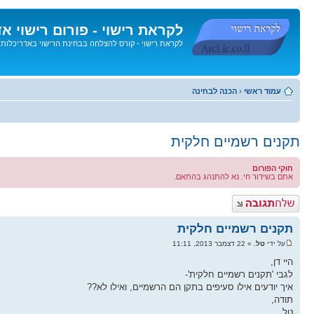
לקראת רישוי - פורום רישוי א
לקראת רישוי - קורס להצלחה בבחינת הרישוי באדריכלות
דלג
לתוכן
עמוד ראשי
‹
הכנה לבחינה
תקנים רשמיים חלקית
חוקי הפורום
אתם בשידור חי. נא להתנהג בהתאם.
פרסם תגובה
תקנים רשמיים חלקית
על ידי
טל.
» 22 דצמבר 2013, 11:11
היי דן,
לגבי 'תקנים רשמיים חלקית'-
איך יודעים אילו סעיפים בתקן הם הרשמיים, ואילו לא??
תודה,
טל.