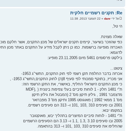
Re: תקנים רשמיים חלקית
על ידי
danr
» 22 דצמבר 2013, 11:38
הי טל,
שאלה מצוינת.
כפי שהוזכר בשיעור, קיימים תקנים ישראלים של מכון התקנים, אשר חלקם מוכר
האכרזה מופיעה ברשומות. כמו כן ניתן לקבל מידע על התקנים באתר מכון התק
לדוגמא:
בילקוט פרסומים 5461 מיום 23.11.2005 מופיע:
ציטוט...
אכרזה בדבר החלפת תקן רשמי לפי חוק התקנים, התשי"ג 1953-
אני מכריז, בתוקף סמכותי לפי סעיף 8(ה) לחוק התקנים,התשי"ג 1953- ,
כי מכון התקנים הישראלי החליף, באישורי, את התקן הרשמי הזה:
ת"י 1481 חלק - 1 לוחות סיביים בעלי צפיפות בינונית ( ,(MDF
מדצמבר 1991 , גיליון תיקון מס' 2 (המבטל את גיליון תיקון
מס' 1 ממאי 1992 ) מאוגוסט 1995 ותיקון מס' 3 מפברואר
2001 ובו סעיפים 310 ,103 ,101 ו– 313 הם סעיפים רשמיים.
במקומו יבוא:
ת"י 1481 - לוחות סיביים המיוצרים בתהליך יבש, מאוקטובר
2005 ובו סעיפים 3.10 ,1.3 ,1.1 ו– 3.13 הם הסעיפים הרשמיים
שהחליפו את סעיפים 310 ,103 ,101 ו– 313 בהתאמה.