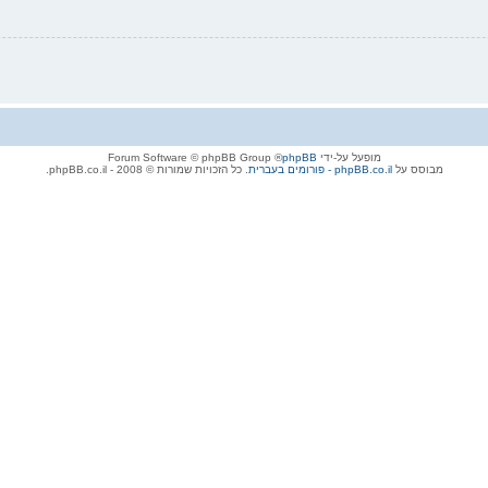
מופעל על-ידי
phpBB
® Forum Software © phpBB Group
מבוסס על
phpBB.co.il - פורומים בעברית
. כל הזכויות שמורות © 2008 - phpBB.co.il.