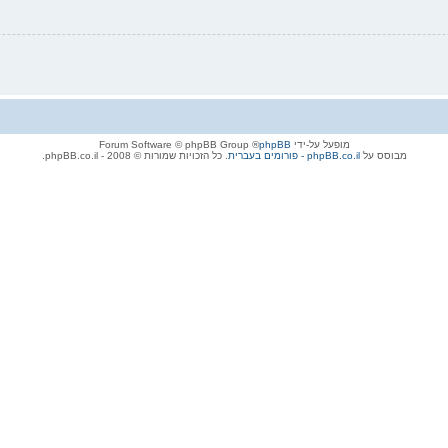
מופעל על-ידי
phpBB
® Forum Software © phpBB Group
מבוסס על
phpBB.co.il - פורומים בעברית
. כל הזכויות שמורות © 2008 - phpBB.co.il.