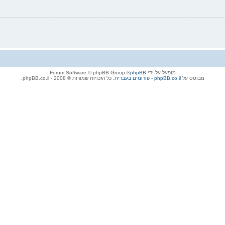
מופעל על-ידי
phpBB
® Forum Software © phpBB Group
מבוסס על
phpBB.co.il - פורומים בעברית
. כל הזכויות שמורות © 2008 - phpBB.co.il.