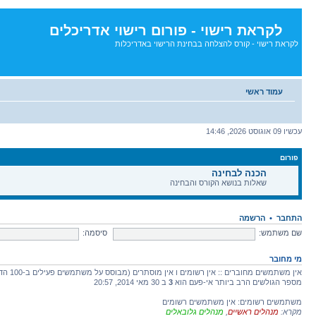
לקראת רישוי - פורום רישוי אדריכלים
לקראת רישוי - קורס להצלחה בבחינת הרישוי באדריכלות
דלג
לתוכן
עמוד ראשי
עכשיו 09 אוגוסט 2026, 14:46
פורום
הכנה לבחינה
שאלות בנושא הקורס והבחינה
התחבר
•
הרשמה
שם משתמש:
סיסמה:
מי מחובר
אין משתמשים מחוברים :: אין רשומים ו אין מוסתרים (מבוסס על משתמשים פעילים ב-100 הדקות האחרונות)
מספר הגולשים הרב ביותר אי-פעם הוא
3
ב 30 מאי 2014, 20:57
משתמשים רשומים: אין משתמשים רשומים
מקרא:
מנהלים ראשיים
,
מנהלים גלובאלים