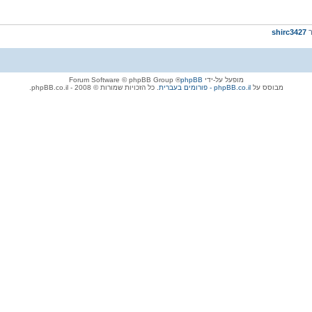
ר
shirc3427
מופעל על-ידי
phpBB
® Forum Software © phpBB Group
מבוסס על
phpBB.co.il - פורומים בעברית
. כל הזכויות שמורות © 2008 - phpBB.co.il.